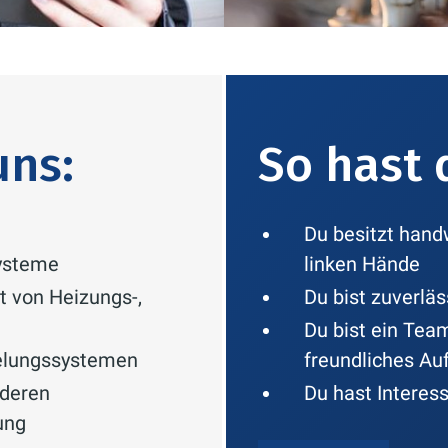
uns:
So hast 
Du besitzt hand
ysteme
linken Hände
t von Heizungs-,
Du bist zuverläs
Du bist ein Tea
gelungssystemen
freundliches Au
deren
Du hast Interes
ung