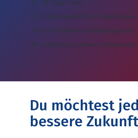
30 Tage Urlaub
Freizeitausgleich bei Überstunden
Ein attraktives Ausbildungsgehalt
Zuschuss zu deinem Führerschein
Du möchtest jed
bessere Zukunft