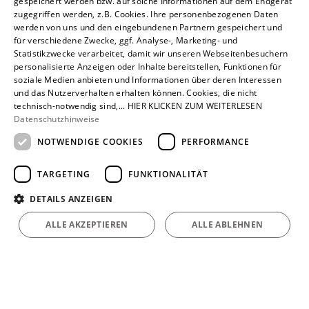
gespeichert werden bzw. auf solche Informationen auf dem Endgerät
Privatkunden
zugegriffen werden, z.B. Cookies. Ihre personenbezogenen Daten
Karriere
werden von uns und den eingebundenen Partnern gespeichert und
für verschiedene Zwecke, ggf. Analyse-, Marketing- und
Unternehmen
Statistikzwecke verarbeitet, damit wir unseren Webseitenbesuchern
personalisierte Anzeigen oder Inhalte bereitstellen, Funktionen für
Standorte
soziale Medien anbieten und Informationen über deren Interessen
Löhne
und das Nutzerverhalten erhalten können. Cookies, die nicht
technisch-notwendig sind,... HIER KLICKEN ZUM WEITERLESEN
Datenschutzhinweise
NOTWENDIGE COOKIES
PERFORMANCE
TARGETING
FUNKTIONALITÄT
DETAILS ANZEIGEN
ALLE AKZEPTIEREN
ALLE ABLEHNEN