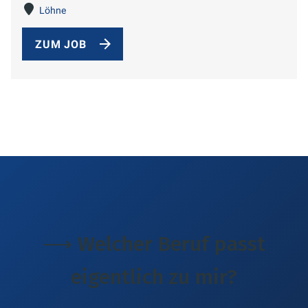
Löhne
ZUM JOB
⟶ Welcher Beruf passt
eigentlich zu mir?