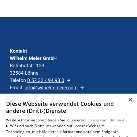
Kontakt
Wilhelm Meier GmbH
Bahnhofstr. 123
32584 Löhne
Telefon
0 57 32 / 94 93 0
Email:
info@wilhelm-meier.com
×
Unternehmen
Diese Webseite verwendet Cookies und
AGB
·
Datenschutz
·
Impressum
·
andere (Dritt-)Dienste
Barrierefreiheitserklärung
Weitere Informationen finden Sie in unseren:
Impressum •
Kontakt
Wir und auch Dritte verwenden auf unserer Webseite
Technologien, mit Hilfe derer Informationen auf dem Endgerät
Leistungen