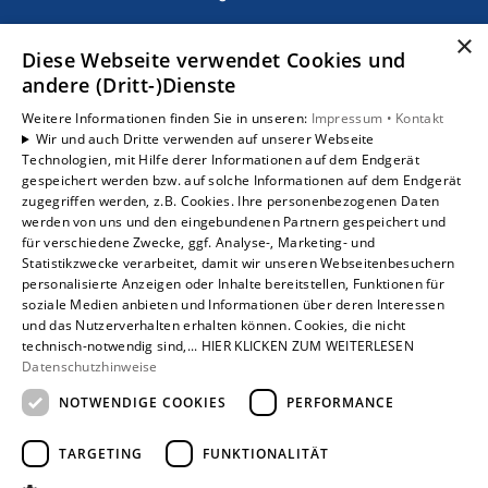
×
Leistungen
Diese Webseite verwendet Cookies und
Privatkunden
andere (Dritt-)Dienste
Karriere
Weitere Informationen finden Sie in unseren:
Impressum •
Kontakt
Unternehmen
Wir und auch Dritte verwenden auf unserer Webseite
Technologien, mit Hilfe derer Informationen auf dem Endgerät
gespeichert werden bzw. auf solche Informationen auf dem Endgerät
Standorte
zugegriffen werden, z.B. Cookies. Ihre personenbezogenen Daten
Löhne
werden von uns und den eingebundenen Partnern gespeichert und
für verschiedene Zwecke, ggf. Analyse-, Marketing- und
Statistikzwecke verarbeitet, damit wir unseren Webseitenbesuchern
personalisierte Anzeigen oder Inhalte bereitstellen, Funktionen für
soziale Medien anbieten und Informationen über deren Interessen
und das Nutzerverhalten erhalten können. Cookies, die nicht
technisch-notwendig sind,... HIER KLICKEN ZUM WEITERLESEN
Datenschutzhinweise
NOTWENDIGE COOKIES
PERFORMANCE
TARGETING
FUNKTIONALITÄT