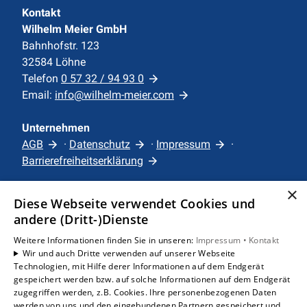
Kontakt
Wilhelm Meier GmbH
Bahnhofstr. 123
32584 Löhne
Telefon
0 57 32 / 94 93 0
Email:
info@wilhelm-meier.com
Unternehmen
AGB
·
Datenschutz
·
Impressum
·
Barrierefreiheitserklärung
×
Leistungen
Diese Webseite verwendet Cookies und
Privatkunden
andere (Dritt-)Dienste
Karriere
Weitere Informationen finden Sie in unseren:
Impressum •
Kontakt
Unternehmen
Wir und auch Dritte verwenden auf unserer Webseite
Technologien, mit Hilfe derer Informationen auf dem Endgerät
gespeichert werden bzw. auf solche Informationen auf dem Endgerät
Standorte
zugegriffen werden, z.B. Cookies. Ihre personenbezogenen Daten
Löhne
werden von uns und den eingebundenen Partnern gespeichert und