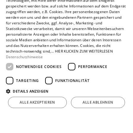
Technologien, mit Hilfe derer Informationen auf dem Endgerät
Privatkunden
gespeichert werden bzw. auf solche Informationen auf dem Endgerät
Karriere
zugegriffen werden, z.B. Cookies. Ihre personenbezogenen Daten
werden von uns und den eingebundenen Partnern gespeichert und
Unternehmen
für verschiedene Zwecke, ggf. Analyse-, Marketing- und
Statistikzwecke verarbeitet, damit wir unseren Webseitenbesuchern
Standorte
personalisierte Anzeigen oder Inhalte bereitstellen, Funktionen für
Löhne
soziale Medien anbieten und Informationen über deren Interessen
und das Nutzerverhalten erhalten können. Cookies, die nicht
technisch-notwendig sind,... HIER KLICKEN ZUM WEITERLESEN
Datenschutzhinweise
NOTWENDIGE COOKIES
PERFORMANCE
TARGETING
FUNKTIONALITÄT
DETAILS ANZEIGEN
ALLE AKZEPTIEREN
ALLE ABLEHNEN