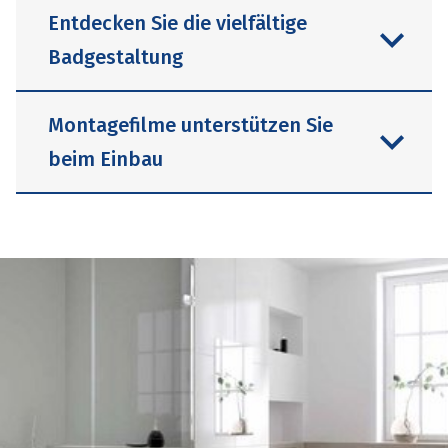
Entdecken Sie die vielfältige
Badgestaltung
Montagefilme unterstützen Sie
beim Einbau
Fugenlose Nischen sowie elegante
Duschflächen aus Mineralwerkstoff und
Pluspunkte der Badgestaltung stehen
als Inspiration in Form kurzer Clips zur
Jederzeit online abrufbar: als
Verfügung. Kurz und knapp zeigt
Unterstützung für Profis vom Fach oder
Schedel kreative Ideen für große und
als Anleitung für den couragierten
kleine Bäder. Darf es ein moderner
Semi-Profi zuhause. Schritt für Schritt
Materialmix sein oder soll das
zeigen die Videos den einfachen
Gästebad möglichst schnell und sauber
Aufbau der Schedel Produkte.