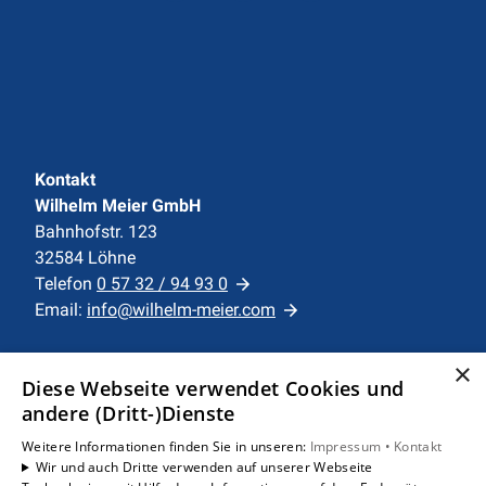
Kontakt
Wilhelm Meier GmbH
Bahnhofstr. 123
32584 Löhne
Telefon
0 57 32 / 94 93 0
Email:
info@wilhelm-meier.com
Unternehmen
×
Diese Webseite verwendet Cookies und
AGB
·
Datenschutz
·
Impressum
·
andere (Dritt-)Dienste
Barrierefreiheitserklärung
Weitere Informationen finden Sie in unseren:
Impressum •
Kontakt
Wir und auch Dritte verwenden auf unserer Webseite
Leistungen