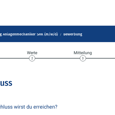
g Anlagenmechaniker SHK (m/w/d)
Bewerbung
Werte
Mitteilung
2
3
luss
luss wirst du erreichen?