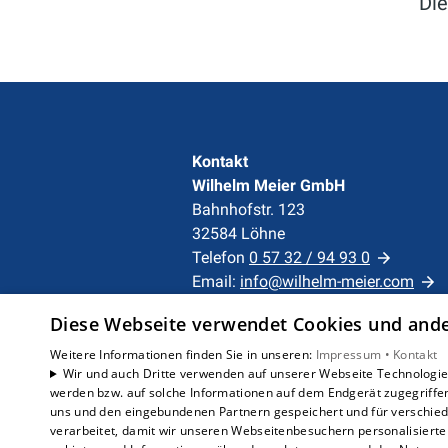
Die
Kontakt
Wilhelm Meier GmbH
Bahnhofstr. 123
32584 Löhne
Telefon
0 57 32 / 94 93 0
Email:
info@wilhelm-meier.com
Diese Webseite verwendet Cookies und ander
Unternehmen
Weitere Informationen finden Sie in unseren:
Impressum •
Kontakt
AGB
·
Datenschutz
·
Wir und auch Dritte verwenden auf unserer Webseite Technologien
Impressum
·
werden bzw. auf solche Informationen auf dem Endgerät zugegriffe
Barrierefreiheitserklärung
uns und den eingebundenen Partnern gespeichert und für verschiede
verarbeitet, damit wir unseren Webseitenbesuchern personalisierte 