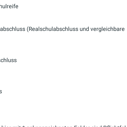
ulreife
labschluss (Realschulabschluss und vergleichbare
chluss
s