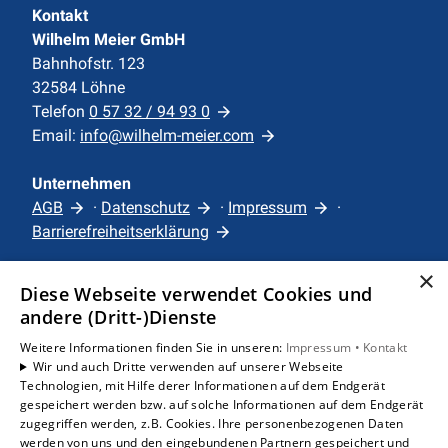
detaillierte Analyse und Beratung in
Kontakt
Anspruch zu nehmen, um die
Wilhelm Meier GmbH
Bahnhofstr. 123
tatsächlichen Kosten und potenziellen
32584 Löhne
Einsparungen zu ermitteln.
Telefon
0 57 32 / 94 93 0
Email:
info@wilhelm-meier.com
Unternehmen
AGB
·
Datenschutz
·
Impressum
·
Barrierefreiheitserklärung
×
Leistungen
Diese Webseite verwendet Cookies und
Privatkunden
andere (Dritt-)Dienste
Karriere
Weitere Informationen finden Sie in unseren:
Impressum •
Kontakt
Unternehmen
Wir und auch Dritte verwenden auf unserer Webseite
Technologien, mit Hilfe derer Informationen auf dem Endgerät
gespeichert werden bzw. auf solche Informationen auf dem Endgerät
Standorte
zugegriffen werden, z.B. Cookies. Ihre personenbezogenen Daten
Löhne
werden von uns und den eingebundenen Partnern gespeichert und