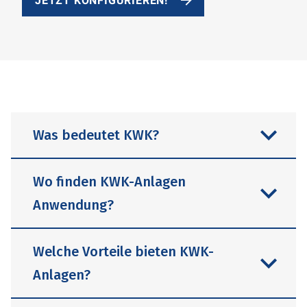
JETZT KONFIGURIEREN!
Was bedeutet KWK?
Wo finden KWK-Anlagen
Anwendung?
KWK steht für Kraft-Wärme-Kopplung.
Es handelt sich um ein Verfahren, bei
Welche Vorteile bieten KWK-
dem sowohl Strom als auch Wärme in
Anlagen?
einem einzigen Prozess erzeugt
Ein gutes Beispiel zur
werden. Anstatt die Wärme, die bei der