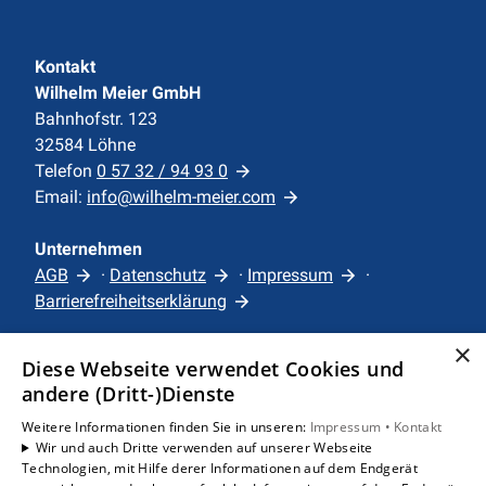
Kontakt
Wilhelm Meier GmbH
Bahnhofstr. 123
32584 Löhne
Telefon
0 57 32 / 94 93 0
Email:
info@wilhelm-meier.com
Unternehmen
AGB
·
Datenschutz
·
Impressum
·
Barrierefreiheitserklärung
×
Leistungen
Diese Webseite verwendet Cookies und
Privatkunden
andere (Dritt-)Dienste
Karriere
Weitere Informationen finden Sie in unseren:
Impressum •
Kontakt
Unternehmen
Wir und auch Dritte verwenden auf unserer Webseite
Technologien, mit Hilfe derer Informationen auf dem Endgerät