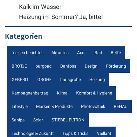
Kalk im Wasser
Heizung im Sommer? Ja, bitte!
Kategorien
°celseo berichtet
Aktuelles
Axor
Bad
Bette
BRÖTJE
burgbad
Danfoss
Design
Förderung
GEBERIT
GROHE
hansgrohe
Heizung
Kampagnenbeitrag
Klima
Komfort & Hygiene
Lifestyle
Marken & Produkte
Photovoltaik
REHAU
Sanipa
Solar
STIEBEL ELTRON
Technologie & Zukunft
Tipps & Tricks
Vaillant