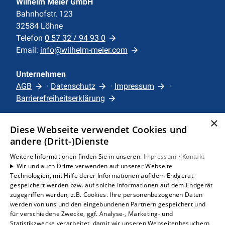
Wilhelm Meier GmbH
Bahnhofstr. 123
32584 Löhne
Telefon
0 57 32 / 94 93 0
Email:
info@wilhelm-meier.com
Unternehmen
AGB
·
Datenschutz
·
Impressum
·
Barrierefreiheitserklärung
×
Leistungen
Diese Webseite verwendet Cookies und
Privatkunden
andere (Dritt-)Dienste
Karriere
Weitere Informationen finden Sie in unseren:
Impressum •
Kontakt
Unternehmen
Wir und auch Dritte verwenden auf unserer Webseite
Technologien, mit Hilfe derer Informationen auf dem Endgerät
gespeichert werden bzw. auf solche Informationen auf dem Endgerät
Standorte
zugegriffen werden, z.B. Cookies. Ihre personenbezogenen Daten
Löhne
werden von uns und den eingebundenen Partnern gespeichert und
für verschiedene Zwecke, ggf. Analyse-, Marketing- und
Statistikzwecke verarbeitet, damit wir unseren Webseitenbesuchern