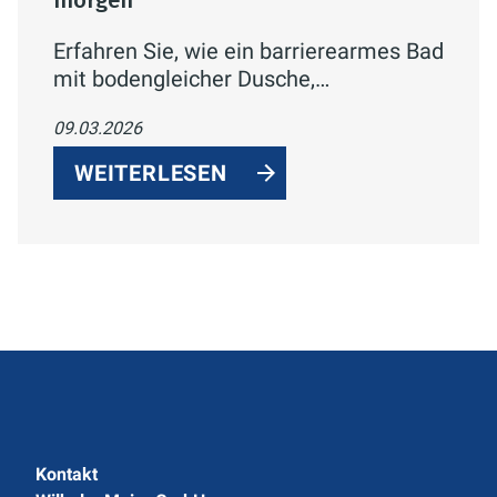
morgen“
Erfahren Sie, wie ein barrierearmes Bad
mit bodengleicher Dusche,
rutschhemmenden Fliesen und
09.03.2026
eleganten Haltegriffen sicher,
komfortabel und dennoch wie ein
WEITERLESEN
Designbad wirkt.
Kontakt