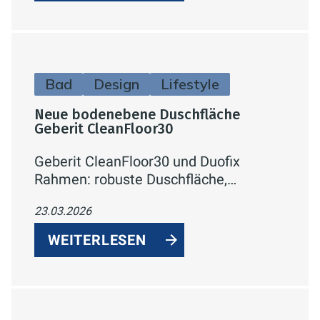
Bad
Design
Lifestyle
Neue bodenebene Duschfläche
Geberit CleanFloor30
Geberit CleanFloor30 und Duofix
Rahmen: robuste Duschfläche,
vormontiertes Dichtvlies, hohe
23.03.2026
Stabilität und klare Gewerketrennung
für effiziente Duschmontage.
WEITERLESEN