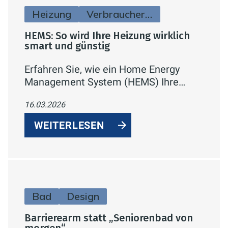
Heizung
Verbraucherinfos
HEMS: So wird Ihre Heizung wirklich
smart und günstig
Erfahren Sie, wie ein Home Energy
Management System (HEMS) Ihre
Heizung bedarfsgerecht steuert,
16.03.2026
Verbrauch und Heizkosten gezielt
optimiert – automatisiert, vernetzt und
WEITERLESEN
auf aktuelle Energiestandards
ausgelegt.
Bad
Design
Barrierearm statt „Seniorenbad von