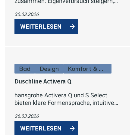
zusammen: Eigenverbrauch steigern,
Lastspitzen vermeiden.
30.03.2026
WEITERLESEN
Bad
Design
Komfort & Hygiene
Duschline Activera Q
hansgrohe Activera Q und S Select
bieten klare Formensprache, intuitive
Select-Bedienung, zwei Strahlarten,
26.03.2026
EcoSmart-Technologie und flexible
Montage – für energiegeladenes
WEITERLESEN
Duschen und entspannte Auszeiten.