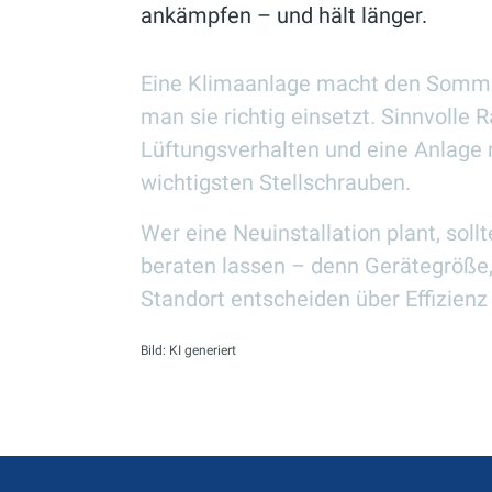
ankämpfen – und hält länger.
Eine Klimaanlage macht den Somm
man sie richtig einsetzt. Sinnvolle
Lüftungsverhalten und eine Anlage 
wichtigsten Stellschrauben.
Wer eine Neuinstallation plant, sol
beraten lassen – denn Gerätegröß
Standort entscheiden über Effizienz
Bild: KI generiert