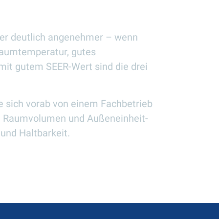
er deutlich angenehmer – wenn
 Raumtemperatur, gutes
mit gutem SEER-Wert sind die drei
lte sich vorab von einem Fachbetrieb
e, Raumvolumen und Außeneinheit-
 und Haltbarkeit.