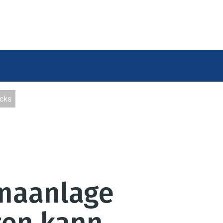
icks
imaanlage