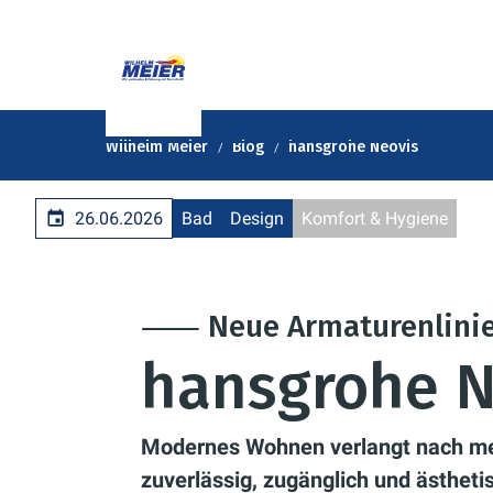
Wilhelm Meier
Blog
hansgrohe Neovis
26.06.2026
Bad
Design
Komfort & Hygiene
⸺ Neue Armaturenlini
hansgrohe N
Modernes Wohnen verlangt nach meh
zuverlässig, zugänglich und ästhetis