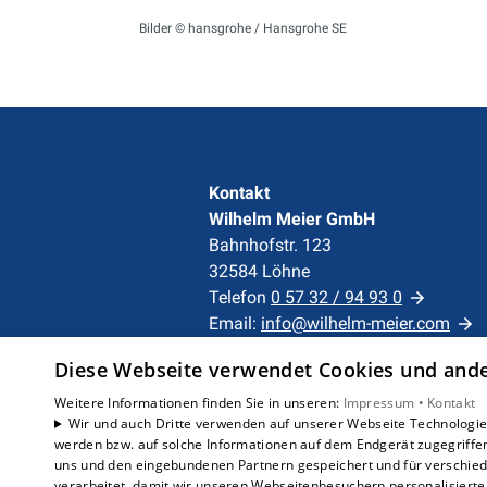
Bilder © hansgrohe / Hansgrohe SE
Kontakt
Wilhelm Meier GmbH
Bahnhofstr. 123
32584 Löhne
Telefon
0 57 32 / 94 93 0
Email:
info@wilhelm-meier.com
Diese Webseite verwendet Cookies und ander
Unternehmen
Weitere Informationen finden Sie in unseren:
Impressum •
Kontakt
AGB
·
Datenschutz
·
Wir und auch Dritte verwenden auf unserer Webseite Technologien
Impressum
·
werden bzw. auf solche Informationen auf dem Endgerät zugegriffe
Barrierefreiheitserklärung
uns und den eingebundenen Partnern gespeichert und für verschiede
verarbeitet, damit wir unseren Webseitenbesuchern personalisierte 