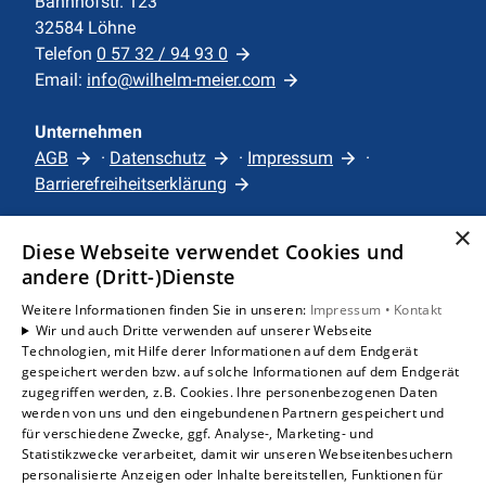
Bahnhofstr. 123
32584 Löhne
Telefon
0 57 32 / 94 93 0
Email:
info@wilhelm-meier.com
Unternehmen
AGB
·
Datenschutz
·
Impressum
·
Barrierefreiheitserklärung
×
Leistungen
Diese Webseite verwendet Cookies und
Privatkunden
andere (Dritt-)Dienste
Karriere
Weitere Informationen finden Sie in unseren:
Impressum •
Kontakt
Unternehmen
Wir und auch Dritte verwenden auf unserer Webseite
Technologien, mit Hilfe derer Informationen auf dem Endgerät
gespeichert werden bzw. auf solche Informationen auf dem Endgerät
Standorte
zugegriffen werden, z.B. Cookies. Ihre personenbezogenen Daten
Löhne
werden von uns und den eingebundenen Partnern gespeichert und
für verschiedene Zwecke, ggf. Analyse-, Marketing- und
Statistikzwecke verarbeitet, damit wir unseren Webseitenbesuchern
personalisierte Anzeigen oder Inhalte bereitstellen, Funktionen für