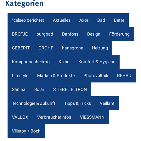
Kategorien
°celseo berichtet
Aktuelles
Axor
Bad
Bette
BRÖTJE
burgbad
Danfoss
Design
Förderung
GEBERIT
GROHE
hansgrohe
Heizung
Kampagnenbeitrag
Klima
Komfort & Hygiene
Lifestyle
Marken & Produkte
Photovoltaik
REHAU
Sanipa
Solar
STIEBEL ELTRON
Technologie & Zukunft
Tipps & Tricks
Vaillant
VALLOX
Verbraucherinfos
VIESSMANN
Villeroy + Boch