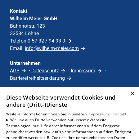
Kontakt
Wilhelm Meier GmbH
Bahnhofstr. 123
32584 Löhne
Telefon
0 57 32 / 94 93 0
Email:
info@wilhelm-meier.com
Unternehmen
AGB
·
Datenschutz
·
Impressum
·
Barrierefreiheitserklärung
×
Leistungen
Diese Webseite verwendet Cookies und
Privatkunden
andere (Dritt-)Dienste
Karriere
Weitere Informationen finden Sie in unseren:
Impressum •
Kontakt
Unternehmen
Wir und auch Dritte verwenden auf unserer Webseite
Technologien, mit Hilfe derer Informationen auf dem Endgerät
gespeichert werden bzw. auf solche Informationen auf dem Endgerät
Standorte
zugegriffen werden, z.B. Cookies. Ihre personenbezogenen Daten