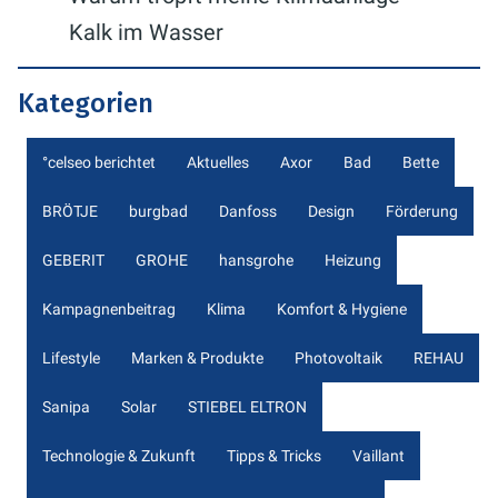
Kalk im Wasser
Kategorien
°celseo berichtet
Aktuelles
Axor
Bad
Bette
BRÖTJE
burgbad
Danfoss
Design
Förderung
GEBERIT
GROHE
hansgrohe
Heizung
Kampagnenbeitrag
Klima
Komfort & Hygiene
Lifestyle
Marken & Produkte
Photovoltaik
REHAU
Sanipa
Solar
STIEBEL ELTRON
Technologie & Zukunft
Tipps & Tricks
Vaillant