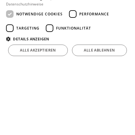
Datenschutzhinweise
NOTWENDIGE COOKIES
PERFORMANCE
TARGETING
FUNKTIONALITÄT
DETAILS ANZEIGEN
ALLE AKZEPTIEREN
ALLE ABLEHNEN
Kontakt
Wilhelm Meier GmbH
Bahnhofstr. 123
32584 Löhne
Telefon
0 57 32 / 94 93 0
Email:
info@wilhelm-meier.com
Unternehmen
AGB
·
Datenschutz
·
Impressum
·
Barrierefreiheitserklärung
Leistungen