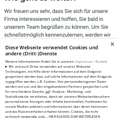
Wir freuen uns sehr, dass Sie sich für unsere
Firma interessieren und hoffen, Sie bald in
unserem Team begrüßen zu können. Um Sie
schnellstmöglich kennenzulernen, werden wir
Sie in den nächsten Tagen kontaktieren.
×
Diese Webseite verwendet Cookies und
andere (Dritt-)Dienste
Weitere Informationen finden Sie in unseren:
Impressum •
Kontakt
Wir und auch Dritte verwenden auf unserer Webseite
Technologien, mit Hilfe derer Informationen auf dem Endgerät
In der Zwischenzeit kannst du dich hier über
gespeichert werden bzw. auf solche Informationen auf dem Endgerät
zugegriffen werden, z.B. Cookies. Ihre personenbezogenen Daten
unsere Firma, Mitarbeiter und Firmenevents
werden von uns und den eingebundenen Partnern gespeichert und
informieren!
für verschiedene Zwecke, ggf. Analyse-, Marketing- und
Statistikzwecke verarbeitet, damit wir unseren Webseitenbesuchern
personalisierte Anzeigen oder Inhalte bereitstellen, Funktionen für
soziale Medien anbieten und Informationen über deren Interessen
und das Nutzerverhalten erhalten können. Cookies, die nicht
technisch-notwendig sind,... HIER KLICKEN ZUM WEITERLESEN