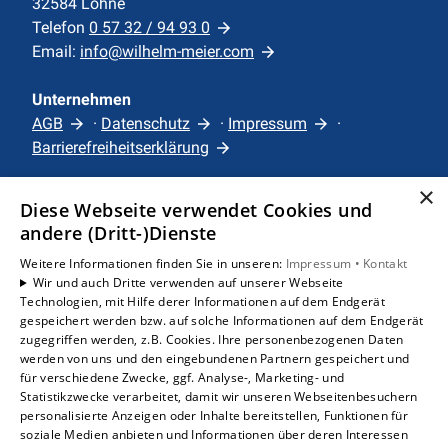
32584 Löhne
Telefon
0 57 32 / 94 93 0
Email:
info@wilhelm-meier.com
Unternehmen
AGB
·
Datenschutz
·
Impressum
·
Barrierefreiheitserklärung
×
Leistungen
Diese Webseite verwendet Cookies und
Privatkunden
andere (Dritt-)Dienste
Karriere
Weitere Informationen finden Sie in unseren:
Impressum •
Kontakt
Unternehmen
Wir und auch Dritte verwenden auf unserer Webseite
Technologien, mit Hilfe derer Informationen auf dem Endgerät
gespeichert werden bzw. auf solche Informationen auf dem Endgerät
Standorte
zugegriffen werden, z.B. Cookies. Ihre personenbezogenen Daten
Löhne
werden von uns und den eingebundenen Partnern gespeichert und
für verschiedene Zwecke, ggf. Analyse-, Marketing- und
Statistikzwecke verarbeitet, damit wir unseren Webseitenbesuchern
personalisierte Anzeigen oder Inhalte bereitstellen, Funktionen für
soziale Medien anbieten und Informationen über deren Interessen