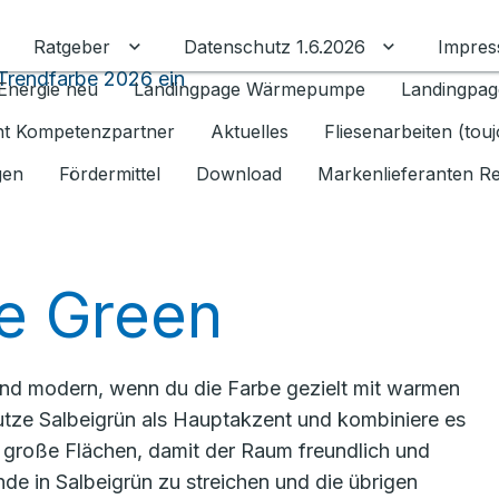
Ratgeber
Datenschutz 1.6.2026
Impre
Untermenü für Ratgeber umschalten
Untermenü f
 Trendfarbe 2026 ein
Energie neu
Landingpage Wärmepumpe
Landingpag
ant Kompetenzpartner
Aktuelles
Fliesenarbeiten (tou
gen
Fördermittel
Download
Markenlieferanten R
e Green
 und modern, wenn du die Farbe gezielt mit warmen
Nutze Salbeigrün als Hauptakzent und kombiniere es
große Flächen, damit der Raum freundlich und
nde in Salbeigrün zu streichen und die übrigen