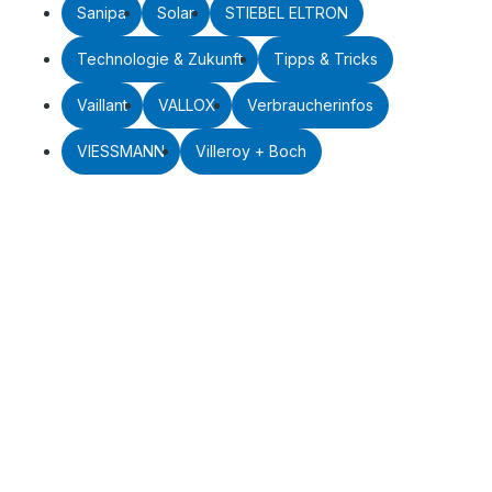
Sanipa
Solar
STIEBEL ELTRON
Technologie & Zukunft
Tipps & Tricks
Vaillant
VALLOX
Verbraucherinfos
VIESSMANN
Villeroy + Boch