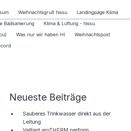
ssum
Weihnachtsgruß hissu
Landingpage Klima
ür Datenschutz 1.6.2026 umschalten
e Badsanierung
Klima & Lüftung - hissu
jou)
Was nur wir haben HI
Weihnachtspost
ecord
Neueste Beiträge
Sauberes Trinkwasser direkt aus der
Leitung
Vaillant aroTHERM perform