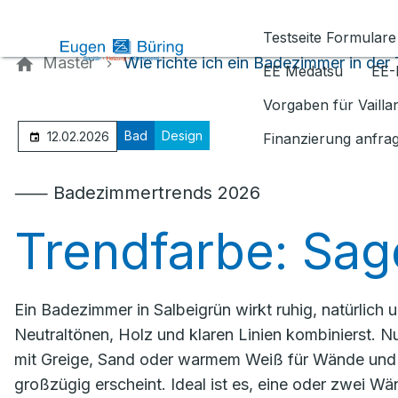
Kontaktieren Sie uns
Testseite Formulare
Master
Wie richte ich ein Badezimmer in der
EE Medatsu
EE-
Vorgaben für Vaill
Bad
Design
12.02.2026
Finanzierung anfra
⸺ Badezimmertrends 2026
Trendfarbe: Sag
Ein Badezimmer in Salbeigrün wirkt ruhig, natürlich
Neutraltönen, Holz und klaren Linien kombinierst. 
mit Greige, Sand oder warmem Weiß für Wände und 
großzügig erscheint. Ideal ist es, eine oder zwei Wä