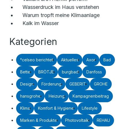
Wasserdruck im Haus verstehen
Warum tropft meine Klimaanlage
Kalk im Wasser
Kategorien
°celseo berichtet
Aktuelles
Axor
Bad
Bette
BRÖTJE
burgbad
Danfoss
Design
Förderung
GEBERIT
GROHE
hansgrohe
Heizung
Kampagnenbeitrag
Klima
Komfort & Hygiene
Lifestyle
Marken & Produkte
Photovoltaik
REHAU