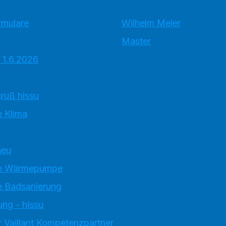
rmulare
Wilhelm Meier
Master
 1.6.2026
ruß hissu
 Klima
neu
e Wärmepumpe
 Badsanierung
ung - hissu
 Vaillant Kompetenzpartner