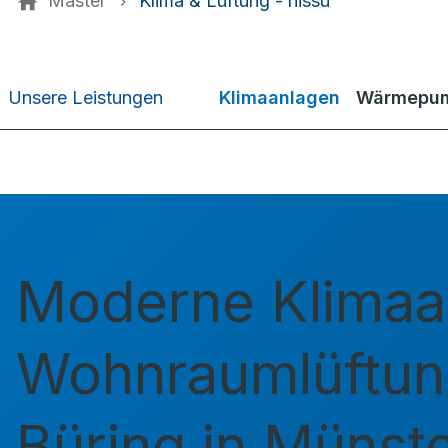
Master
Klima & Lüftung - hissu
Klimaanlagen
Wärmepum
Unsere Leistungen
Moderne Klimaa
Wohnraumlüftun
Büring in Münst