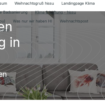
ssum
Weihnachtsgruß hissu
Landingpage Klima
ür Datenschutz 1.6.2026 umschalten
e Badsanierung
Klima & Lüftung - hissu
en
jou)
Was nur wir haben HI
Weihnachtspost
ecord
 in
en