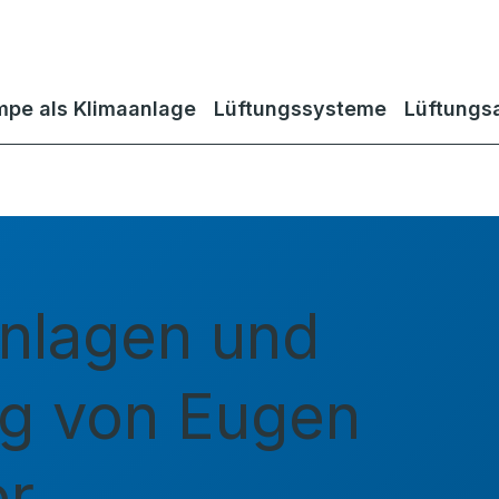
pe als Klimaanlage
Lüftungssysteme
Lüftungs
nlagen und
g von Eugen
er