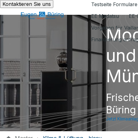
Kontaktieren Sie uns
Testseite Formulare
EE Medatsu
EE-
Mod
Vorgaben für Vaill
Finanzierung anfra
und
Mün
Frisch
Büring
Jetzt Klimaanla