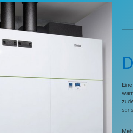
⸻ H
D
Eine
warm
zude
sons
Meh