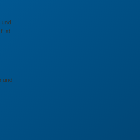
e und
 ist
n und