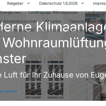
Ratgeber
Datenschutz 1.6.2026
Impre
Untermenü für Ratgeber umschalten
Untermenü f
Energie neu
Landingpage Wärmepumpe
Landingpag
erne Klimaanlag
ant Kompetenzpartner
Aktuelles
Fliesenarbeiten (tou
gen
Fördermittel
Download
Markenlieferanten R
 Wohnraumlüftung
ster
e Luft für Ihr Zuhause von Eug
ge rechnen!