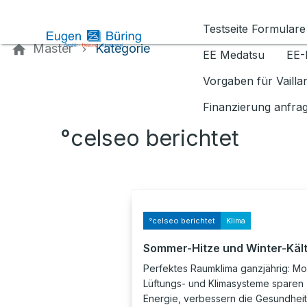
Kontaktieren Sie uns
Testseite Formulare
Master
Kategorie
EE Medatsu
EE-
Vorgaben für Vaill
Finanzierung anfra
°celseo berichtet
°celseo berichtet
Klima
Sommer-Hitze und Winter-Käl
Perfektes Raumklima ganzjährig: M
Lüftungs- und Klimasysteme sparen
Energie, verbessern die Gesundhei