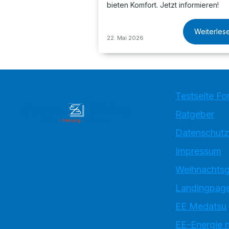
bieten Komfort. Jetzt informieren!
Weiterles
22. Mai 2026
Testseite Fo
Ratgeber
Datenschutz
Impressum
Weihnachtsg
Landingpage
EE Medatsu
EE-Energie 