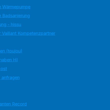
e Wärmepumpe
 Badsanierung
ung - hissu
 Vaillant Kompetenzpartner
ten (toujou)
 haben HI
ost
g anfragen
ranten Record