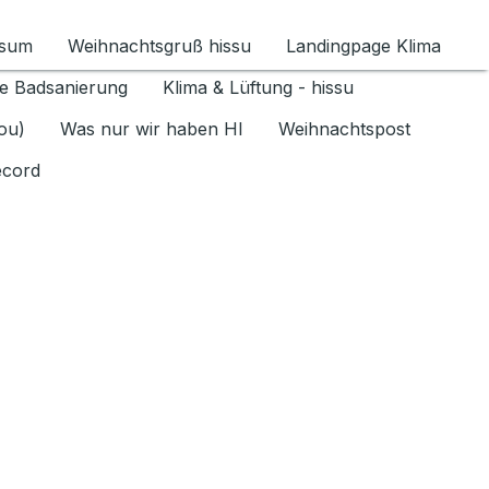
ssum
Weihnachtsgruß hissu
Landingpage Klima
ür Datenschutz 1.6.2026 umschalten
e Badsanierung
Klima & Lüftung - hissu
jou)
Was nur wir haben HI
Weihnachtspost
ecord