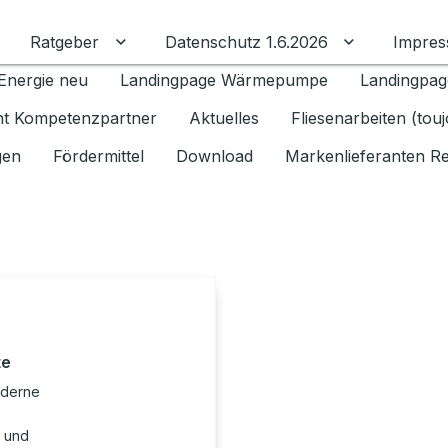
Ratgeber
Datenschutz 1.6.2026
Impre
Untermenü für Ratgeber umschalten
Untermenü f
Energie neu
Landingpage Wärmepumpe
Landingpag
ant Kompetenzpartner
Aktuelles
Fliesenarbeiten (tou
gen
Fördermittel
Download
Markenlieferanten R
te
oderne
t und