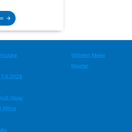
en
rmulare
Wilhelm Meier
Master
 1.6.2026
ruß hissu
 Klima
neu