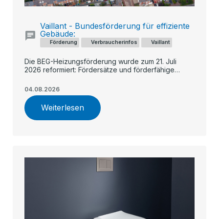
Vaillant - Bundesförderung für effiziente
Gebäude:
Förderung
Verbraucherinfos
Vaillant
Die BEG-Heizungsförderung wurde zum 21. Juli
2026 reformiert: Fördersätze und förderfähige
Kosten sinken künftig schrittweise, während
Geringverdiener und Familien stärker profitieren. Ein
04.08.2026
früher Antrag – etwa für eine Vaillant Wärmepumpe –
kann sich finanziell lohnen.
Weiterlesen