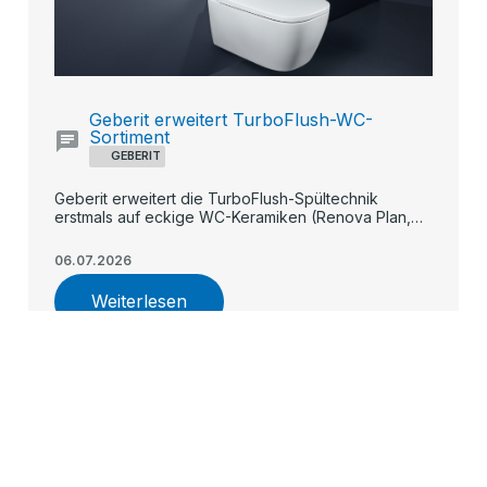
Geberit erweitert TurboFlush-WC-
Sortiment
GEBERIT
Geberit erweitert die TurboFlush-Spültechnik
erstmals auf eckige WC-Keramiken (Renova Plan,
iCon, teilgeschlossenes Renova) und macht die
spülrandlose, flüsterleise Flächenspülung damit in
06.07.2026
allen Preissegmenten verfügbar.
Weiterlesen