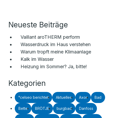
Neueste Beiträge
Vaillant aroTHERM perform
Wasserdruck im Haus verstehen
Warum tropft meine Klimaanlage
Kalk im Wasser
Heizung im Sommer? Ja, bitte!
Kategorien
°celseo berichtet
Aktuelles
Axor
Bad
Bette
BRÖTJE
burgbad
Danfoss