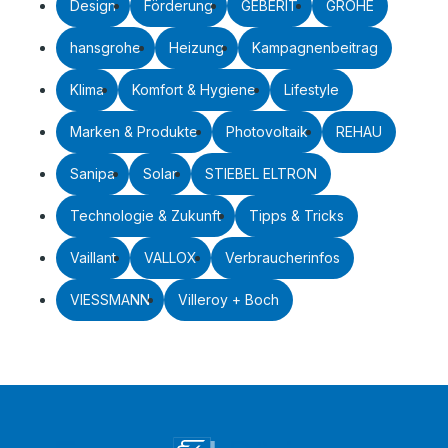
Design
Förderung
GEBERIT
GROHE
hansgrohe
Heizung
Kampagnenbeitrag
Klima
Komfort & Hygiene
Lifestyle
Marken & Produkte
Photovoltaik
REHAU
Sanipa
Solar
STIEBEL ELTRON
Technologie & Zukunft
Tipps & Tricks
Vaillant
VALLOX
Verbraucherinfos
VIESSMANN
Villeroy + Boch