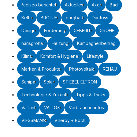
°celseo berichtet
Aktuelles
Axor
Bad
Bette
BRÖTJE
burgbad
Danfoss
Design
Förderung
GEBERIT
GROHE
hansgrohe
Heizung
Kampagnenbeitrag
Klima
Komfort & Hygiene
Lifestyle
Marken & Produkte
Photovoltaik
REHAU
Sanipa
Solar
STIEBEL ELTRON
Technologie & Zukunft
Tipps & Tricks
Vaillant
VALLOX
Verbraucherinfos
VIESSMANN
Villeroy + Boch