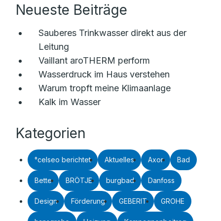
Neueste Beiträge
Sauberes Trinkwasser direkt aus der
Leitung
Vaillant aroTHERM perform
Wasserdruck im Haus verstehen
Warum tropft meine Klimaanlage
Kalk im Wasser
Kategorien
°celseo berichtet
Aktuelles
Axor
Bad
Bette
BRÖTJE
burgbad
Danfoss
Design
Förderung
GEBERIT
GROHE