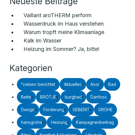
Neueste Beiträge
Vaillant aroTHERM perform
Wasserdruck im Haus verstehen
Warum tropft meine Klimaanlage
Kalk im Wasser
Heizung im Sommer? Ja, bitte!
Kategorien
°celseo berichtet
Aktuelles
Axor
Bad
Bette
BRÖTJE
burgbad
Danfoss
Design
Förderung
GEBERIT
GROHE
hansgrohe
Heizung
Kampagnenbeitrag
Klima
Komfort & Hygiene
Lifestyle