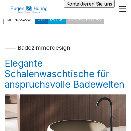
Kontaktieren Sie uns
Bad
Design
Verbraucherinfos
14.10.2024
⸺ Badezimmerdesign
Elegante
Schalenwaschtische für
anspruchsvolle Badewelten