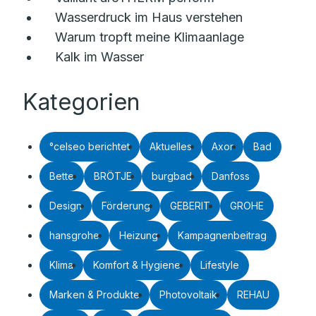
Wasserdruck im Haus verstehen
Warum tropft meine Klimaanlage
Kalk im Wasser
Kategorien
°celseo berichtet
Aktuelles
Axor
Bad
Bette
BRÖTJE
burgbad
Danfoss
Design
Förderung
GEBERIT
GROHE
hansgrohe
Heizung
Kampagnenbeitrag
Klima
Komfort & Hygiene
Lifestyle
Marken & Produkte
Photovoltaik
REHAU