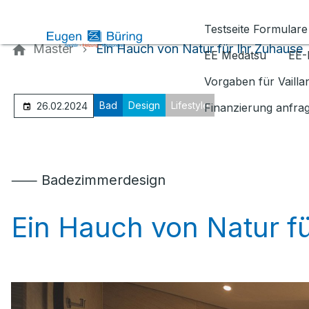
Kontaktieren Sie uns
Testseite Formulare
Master
Ein Hauch von Natur für Ihr Zuhause
EE Medatsu
EE-
Vorgaben für Vaill
Bad
Design
Lifestyle
26.02.2024
Finanzierung anfra
⸺ Badezimmerdesign
Ein Hauch von Natur f