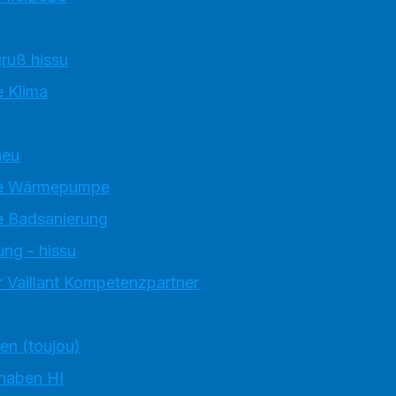
ruß hissu
 Klima
neu
e Wärmepumpe
 Badsanierung
ung - hissu
 Vaillant Kompetenzpartner
ten (toujou)
 haben HI