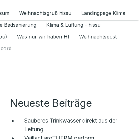
ssum
Weihnachtsgruß hissu
Landingpage Klima
ür Datenschutz 1.6.2026 umschalten
e Badsanierung
Klima & Lüftung - hissu
jou)
Was nur wir haben HI
Weihnachtspost
ecord
Neueste Beiträge
Sauberes Trinkwasser direkt aus der
Leitung
Vaillant aroTHERM perform