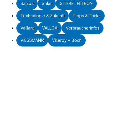
Sanipa
Solar
STIEBEL ELTRON
Technologie & Zukunft
Tipps & Tricks
Vaillant
VALLOX
Verbraucherinfos
VIESSMANN
Villeroy + Boch