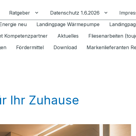
Ratgeber
Datenschutz 1.6.2026
Impre
Untermenü für Ratgeber umschalten
Untermenü f
Energie neu
Landingpage Wärmepumpe
Landingpag
ant Kompetenzpartner
Aktuelles
Fliesenarbeiten (tou
gen
Fördermittel
Download
Markenlieferanten R
ür Ihr Zuhause