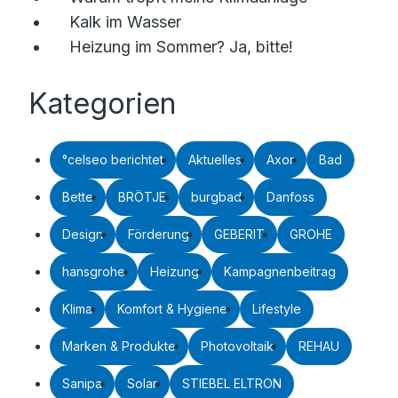
Kalk im Wasser
Heizung im Sommer? Ja, bitte!
Kategorien
°celseo berichtet
Aktuelles
Axor
Bad
Bette
BRÖTJE
burgbad
Danfoss
Design
Förderung
GEBERIT
GROHE
hansgrohe
Heizung
Kampagnenbeitrag
Klima
Komfort & Hygiene
Lifestyle
Marken & Produkte
Photovoltaik
REHAU
Sanipa
Solar
STIEBEL ELTRON