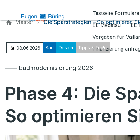
Kontaktieren Sie uns
Testseite Formulare
Master
Die Sparstrategien – So optimieren Si
EE Medatsu
EE-
Vorgaben für Vaill
Bad
Design
Tipps & Tricks
08.06.2026
Finanzierung anfra
⸺ Badmodernisierung 2026
Phase 4:
Die Sp
So optimieren S