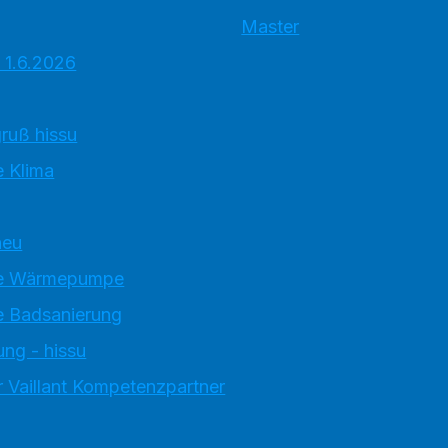
Master
 1.6.2026
ruß hissu
 Klima
neu
e Wärmepumpe
 Badsanierung
ung - hissu
 Vaillant Kompetenzpartner