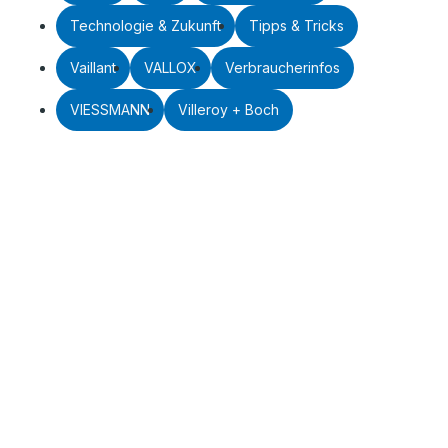
Technologie & Zukunft
Tipps & Tricks
Vaillant
VALLOX
Verbraucherinfos
VIESSMANN
Villeroy + Boch