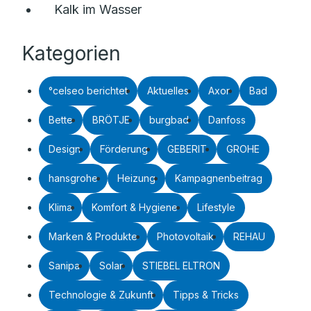
Kalk im Wasser
Kategorien
°celseo berichtet
Aktuelles
Axor
Bad
Bette
BRÖTJE
burgbad
Danfoss
Design
Förderung
GEBERIT
GROHE
hansgrohe
Heizung
Kampagnenbeitrag
Klima
Komfort & Hygiene
Lifestyle
Marken & Produkte
Photovoltaik
REHAU
Sanipa
Solar
STIEBEL ELTRON
Technologie & Zukunft
Tipps & Tricks