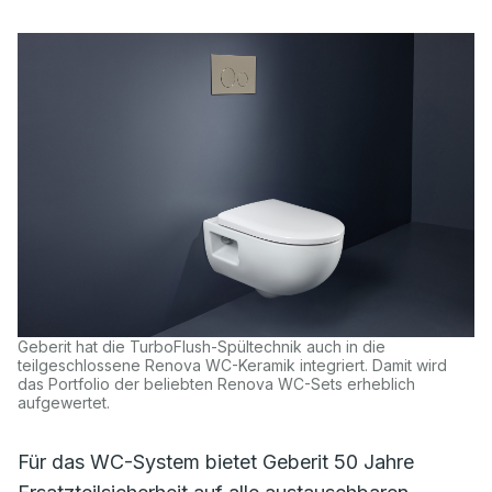
Geberit hat die TurboFlush-Spültechnik auch in die
teilgeschlossene Renova WC-Keramik integriert. Damit wird
das Portfolio der beliebten Renova WC-Sets erheblich
aufgewertet.
Für das WC-System bietet Geberit 50 Jahre