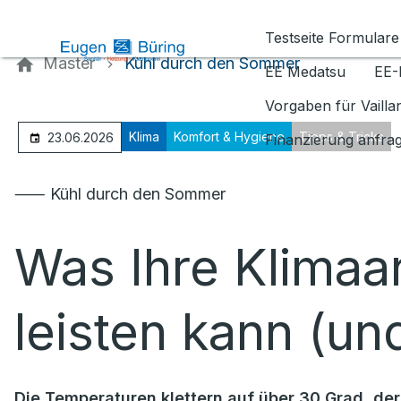
Kontaktieren Sie uns
Testseite Formulare
Master
Kühl durch den Sommer
EE Medatsu
EE-
Vorgaben für Vaill
Klima
Komfort & Hygiene
Tipps & Tricks
23.06.2026
Finanzierung anfra
⸺ Kühl durch den Sommer
Was Ihre Klimaan
leisten kann (un
Die Temperaturen klettern auf über 30 Grad, der