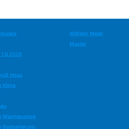
rmulare
Wilhelm Meier
Master
 1.6.2026
ruß hissu
 Klima
neu
e Wärmepumpe
 Badsanierung