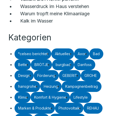
Wasserdruck im Haus verstehen
Warum tropft meine Klimaanlage
Kalk im Wasser
Kategorien
°celseo berichtet
Aktuelles
Axor
Bad
Bette
BRÖTJE
burgbad
Danfoss
Design
Förderung
GEBERIT
GROHE
hansgrohe
Heizung
Kampagnenbeitrag
Klima
Komfort & Hygiene
Lifestyle
Marken & Produkte
Photovoltaik
REHAU