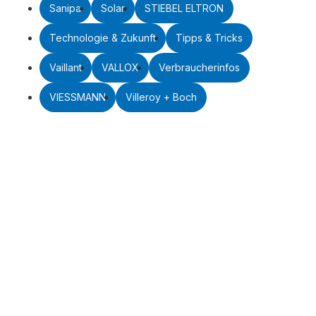
Sanipa
Solar
STIEBEL ELTRON
Technologie & Zukunft
Tipps & Tricks
Vaillant
VALLOX
Verbraucherinfos
VIESSMANN
Villeroy + Boch