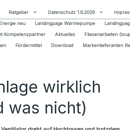
Ratgeber
Datenschutz 1.6.2026
Impre
Untermenü für Ratgeber umschalten
Untermenü f
Energie neu
Landingpage Wärmepumpe
Landingpag
ant Kompetenzpartner
Aktuelles
Fliesenarbeiten (tou
gen
Fördermittel
Download
Markenlieferanten R
lage wirklich
d was nicht)
 Ventilator dreht auf Hochtouren und trotzdem