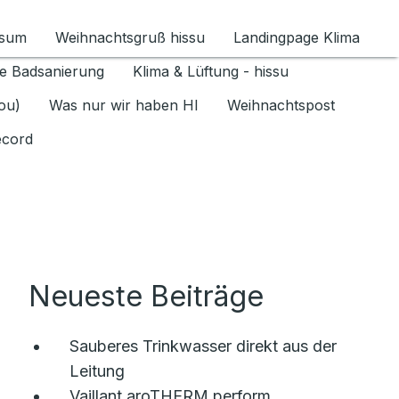
ssum
Weihnachtsgruß hissu
Landingpage Klima
ür Datenschutz 1.6.2026 umschalten
e Badsanierung
Klima & Lüftung - hissu
jou)
Was nur wir haben HI
Weihnachtspost
ecord
Neueste Beiträge
Sauberes Trinkwasser direkt aus der
Leitung
Vaillant aroTHERM perform